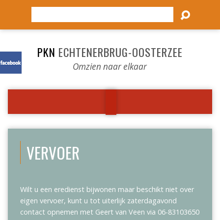
Zoeken
PKN
ECHTENERBRUG-OOSTERZEE
Omzien naar elkaar
VERVOER
Wilt u een eredienst bijwonen maar beschikt niet over
eigen vervoer, kunt u tot uiterlijk zaterdagavond
contact opnemen met Geert van Veen via 06-83103650