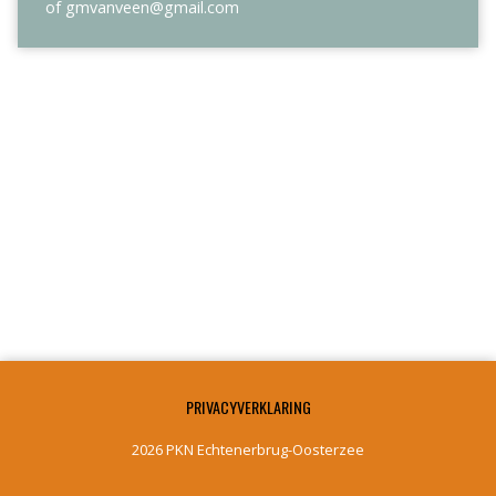
of gmvanveen@gmail.com
PRIVACYVERKLARING
2026 PKN Echtenerbrug-Oosterzee